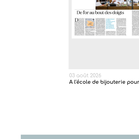
03 août 2026
A l'école de bijouterie pou