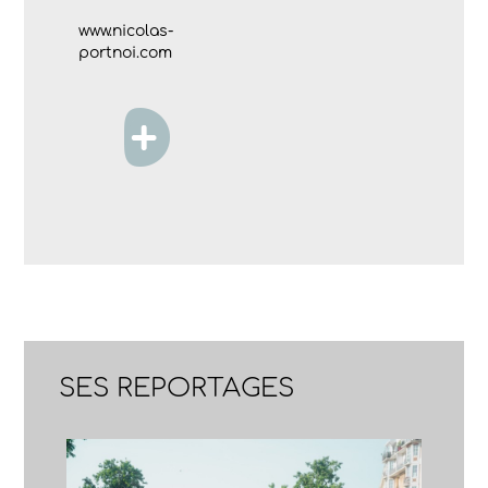
www.nicolas-
portnoi.com
SES REPORTAGES