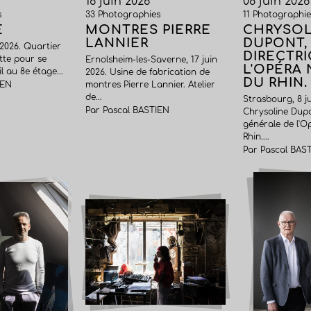
16 juin 2026
08 juin 2026
s
33 Photographies
11 Photographie
E
MONTRES PIERRE
CHRYSOL
LANNIER
DUPONT,
n 2026. Quartier
DIRECTRI
tte pour se
Ernolsheim-les-Saverne, 17 juin
L'OPÉRA
l au 8e étage...
2026. Usine de fabrication de
DU RHIN.
IEN
montres Pierre Lannier. Atelier
de...
Strasbourg, 8 ju
Par Pascal BASTIEN
Chrysoline Dupo
générale de l'O
Rhin....
Par Pascal BAS