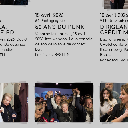
15 avril 2026
10 avril 2026
s
64 Photographies
9 Photographie
LA,
50 ANS DU PUNK
DIRIGEA
E BD
CRÉDIT 
Venaray-les-Laumes, 15 avril
2026. Itto Mehdaoui à la console
vril 2026. David
Bischoffsheim, 1
de son de la salle de concert.
ande dessinée.
CHotel confére
La...
 atelier.
Bischenberg. Po
Par Pascal BASTIEN
Baal,...
IEN
Par Pascal BAS