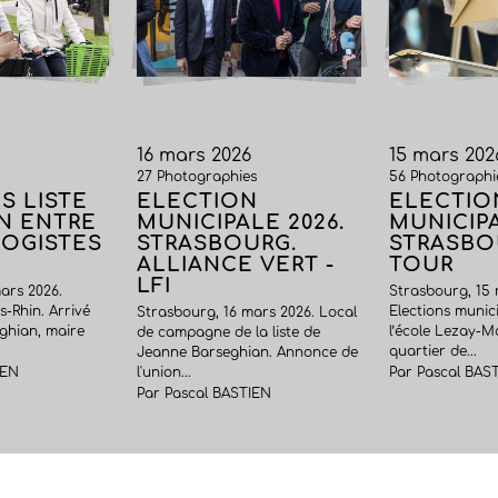
16 mars 2026
15 mars 202
27 Photographies
56 Photographi
S LISTE
ELECTION
ELECTIO
N ENTRE
MUNICIPALE 2026.
MUNICIPA
LOGISTES
STRASBOURG.
STRASBOU
ALLIANCE VERT -
TOUR
LFI
ars 2026.
Strasbourg, 15 
s-Rhin. Arrivé
Elections munic
Strasbourg, 16 mars 2026. Local
ghian, maire
l’école Lezay-M
de campagne de la liste de
quartier de...
Jeanne Barseghian. Annonce de
IEN
l'union...
Par Pascal BAS
Par Pascal BASTIEN