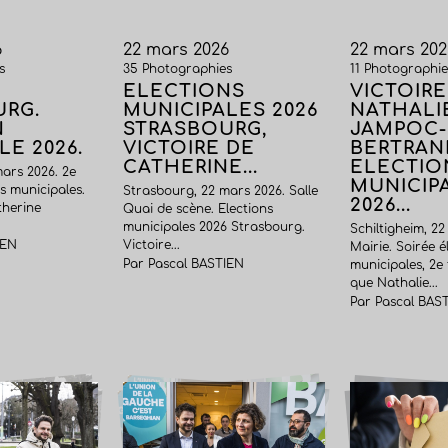
6
22 mars 2026
22 mars 202
s
35 Photographies
11 Photographie
-
ELECTIONS
VICTOIRE
URG.
MUNICIPALES 2026
NATHALI
N
STRASBOURG,
JAMPOC-
LE 2026.
VICTOIRE DE
BERTRAN
CATHERINE...
ELECTIO
ars 2026. 2e
MUNICIP
s municipales.
Strasbourg, 22 mars 2026. Salle
2026...
therine
Quai de scène. Elections
municipales 2026 Strasbourg.
Schiltigheim, 22
IEN
Victoire...
Mairie. Soirée é
Par Pascal BASTIEN
municipales, 2e
que Nathalie...
Par Pascal BAS