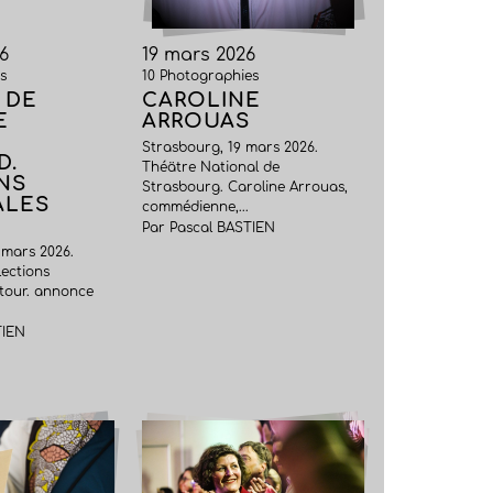
6
19 mars 2026
s
10 Photographies
 DE
CAROLINE
E
ARROUAS
Strasbourg, 19 mars 2026.
D.
Théätre National de
NS
Strasbourg. Caroline Arrouas,
ALES
commédienne,...
Par Pascal BASTIEN
 mars 2026.
lections
 tour. annonce
TIEN