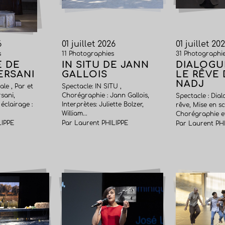
6
01 juillet 2026
01 juillet 20
s
11 Photographies
31 Photographi
E DE
IN SITU DE JANN
DIALOGU
ERSANI
GALLOIS
LE RÊVE
NADJ
ale , Par et
Spectacle: IN SITU ,
sani,
Chorégraphie : Jann Gallois,
Spectacle : Dia
éclairage :
Interprètes: Juliette Bolzer,
rêve, Mise en sc
William...
Chorégraphie et
LIPPE
Par Laurent PHILIPPE
Par Laurent PH