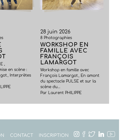
28 juin 2026
es
8 Photographies
E
WORKSHOP EN
S
FAMILLE AVEC
OT
FRANÇOIS
LAMARGOT
E ,
ise en scène :
Workshop en famille avec
ot , Interprètes
François Lamargot , En amont
du spectacle PULSE et sur la
ILIPPE
scène du...
Par Laurent PHILIPPE
ON
CONTACT
INSCRIPTION