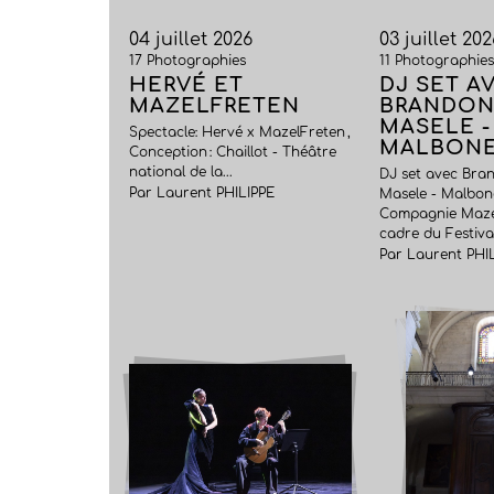
04 juillet 2026
03 juillet 202
17 Photographies
11 Photographie
HERVÉ ET
DJ SET A
MAZELFRETEN
BRANDON
MASELE -
Spectacle: Hervé x MazelFreten ,
MALBONE
Conception : Chaillot - Théâtre
national de la...
DJ set avec Bra
Par Laurent PHILIPPE
Masele - Malbon
Compagnie Mazel
cadre du Festival
Par Laurent PHI