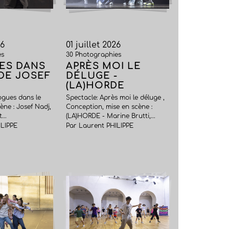
26
01 juillet 2026
es
30 Photographies
ES DANS
APRÈS MOI LE
 DE JOSEF
DÉLUGE -
(LA)HORDE
logues dans le
Spectacle: Après moi le déluge ,
ène : Josef Nadj,
Conception, mise en scène :
...
(LA)HORDE - Marine Brutti,...
ILIPPE
Par Laurent PHILIPPE