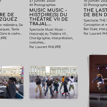
6
21 juillet 2026
16 juillet 20
49 Photographies
33 Photographi
MUSIC MUSIC -
THE LAS
RE DE
HISTOIRE(S) DU
DE BEN 
AZQUEZ
THÉÂTRE VII DE
Spectacle: THE
TRAJAL...
Conception et m
r millimètre, De
Ben Duke, Interp
zquez, Texte:
Spectacle: Music Music -
ans le cadre...
Par Laurent PH
Histoire(s) du Théâtre VII ,
LIPPE
Chorégraphie, interprétation,
costumes,...
Par Laurent PHILIPPE