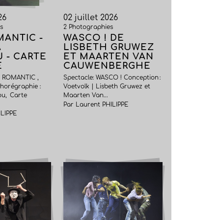
26
02 juillet 2026
s
2 Photographies
ANTIC -
WASCO ! DE
A
LISBETH GRUWEZ
 - CARTE
ET MAARTEN VAN
E
CAUWENBERGHE
W ROMANTIC ,
Spectacle: WASCO ! Conception :
horégraphie :
Voetvolk | Lisbeth Gruwez et
ou, Carte
Maarten Van...
Par Laurent PHILIPPE
ILIPPE