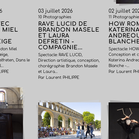
6
03 juillet 2026
02 juillet 20
s
10 Photographies
11 Photographie
VEC
RAVE LUCID DE
HOW ROM
 MIEL
BRANDON MASELE
KATERIN
ET LAURA
ANDREOU
IGE
DEFRETIN -
BLANCH
COMPAGNIE...
ndon Miel
Spectacle: HO
eige,
Conception et c
Spectacle: RAVE LUCID,
freten, Dans le
Katerina Andre
Direction artistique, conception,
...
Blanche -...
chorégraphie: Brandon Masele
LIPPE
et Laura...
Par Laurent PH
Par Laurent PHILIPPE