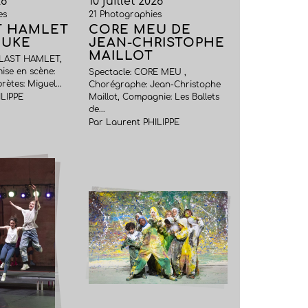
26
10 juillet 2026
es
21 Photographies
T HAMLET
CORE MEU DE
DUKE
JEAN-CHRISTOPHE
MAILLOT
 LAST HAMLET,
ise en scène:
Spectacle: CORE MEU ,
rètes: Miguel...
Chorégraphe: Jean-Christophe
ILIPPE
Maillot, Compagnie: Les Ballets
de...
Par Laurent PHILIPPE