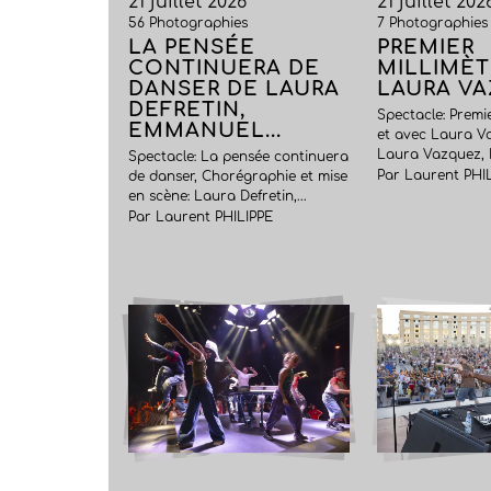
21 juillet 2026
21 juillet 202
56 Photographies
7 Photographies
LA PENSÉE
PREMIER
CONTINUERA DE
MILLIMÈT
DANSER DE LAURA
LAURA V
DEFRETIN,
Spectacle: Premie
EMMANUEL...
et avec Laura Va
Laura Vazquez, D
Spectacle: La pensée continuera
Par Laurent PHI
de danser, Chorégraphie et mise
en scène: Laura Defretin,...
Par Laurent PHILIPPE