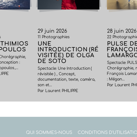
29 juin 2026
28 juin 2026
s
11 Photographies
22 Photographi
FTHIMIOS
UNE
PULSE D
POULOS
INTRODUCTION (RÉ
FRANÇOI
VISITÉE) DE OLGA
LAMARG
 Chorégraphie,
DE SOTO
onception :
Spectacle: PULS
oulos ,...
Chorégraphie, m
Spectacle: Une Introduction (
LIPPE
François Lamarg
révisitée ) , Concept,
: Mégan...
documentation, texte, caméra,
son et...
Par Laurent PH
Par Laurent PHILIPPE
QUI SOMMES-NOUS
CONDITIONS D'UTILISATI