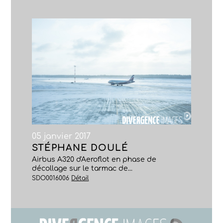
05 janvier 2017
STÉPHANE DOULÉ
Airbus A320 d'Aeroflot en phase de
décollage sur le tarmac de...
SDO0016006
Détail