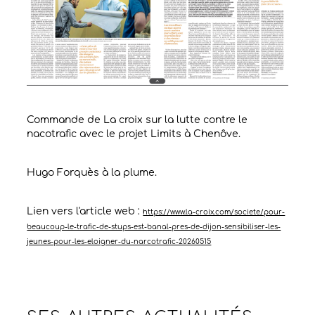
Commande de La croix sur la lutte contre le
nacotrafic avec le projet Limits à Chenôve.
Hugo Forquès à la plume.
Lien vers l'article web :
https://www.la-croix.com/societe/pour-
beaucoup-le-trafic-de-stups-est-banal-pres-de-dijon-sensibiliser-les-
jeunes-pour-les-eloigner-du-narcotrafic-20260515