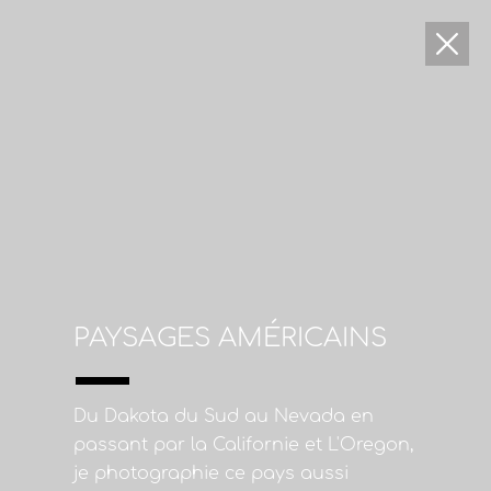
PAYSAGES AMÉRICAINS
Du Dakota du Sud au Nevada en
passant par la Californie et L'Oregon,
je photographie ce pays aussi