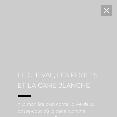
LE CHEVAL, LES POULES
ET LA CANE BLANCHE
A la manière d'un conte, la vie de la
basse-cour, où la cane blanche