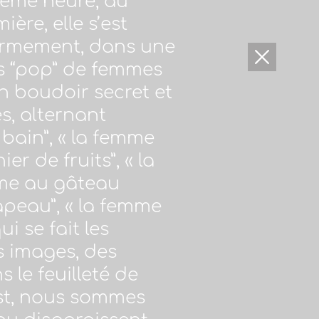
même heure, au
re, elle s’est
ermement, dans une
rès “pop” de femmes
un boudoir secret et
s, alternant
 bain”, « la femme
 de fruits”, « la
emme au gâteau
apeau”, « la femme
i se fait les
s images, des
 le feuilleté de
ust, nous sommes