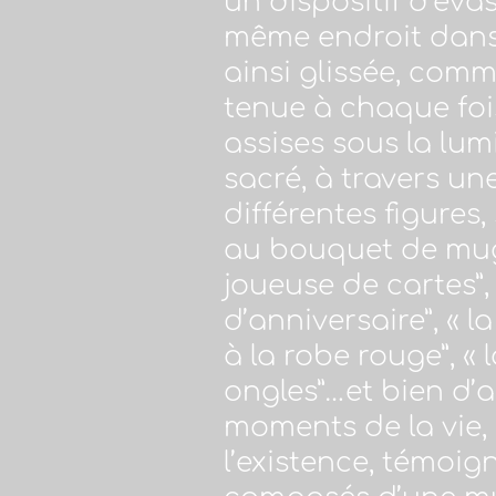
un dispositif d’éva
même endroit dans 
ainsi glissée, co
tenue à chaque fois
assises sous la lum
sacré, à travers un
différentes figures,
au bouquet de mugu
joueuse de cartes”,
d’anniversaire”, « 
à la robe rouge”, « 
ongles”…et bien d’
moments de la vie, 
l’existence, témoi