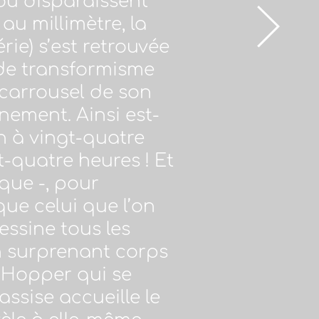
ou disparaissent
u millimètre, la
ie) s’est retrouvée
de transformisme
e carrousel de son
inement. Ainsi est-
on à vingt-quatre
-quatre heures ! Et
que -, pour
que celui que l’on
essine tous les
n surprenant corps
 Hopper qui se
assise accueille le