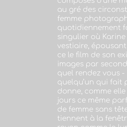
composés d’une mul
au gré des circonst
femme photographe (
quotidiennement fa
singulier où Karine
vestiaire, épousant
ce le film de son e
images par seconde
quel rendez vous -
quelqu’un qui fait 
donne, comme elle le
jours ce même parf
de femme sans tête
tiennent à la fenêtr