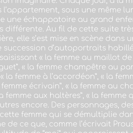
sion imaginaire. Chaque jour, à la 
l’appartement, sous une même lumiè
mme une échappatoire au grand enf
 différente. Au fil de cette suite t
ière, elle s’est mise en scène dans 
e succession d’autoportraits habillé
 saisissant « la femme au maillot de
et”, « la femme champêtre au panier
 « la femme à l’accordéon”, « la f
la femme écrivain”, « la femme au ch
la femme aux haltères”, « la femme qu
autres encore. Des personnages, de
cette femme qui se démultiplie dans
gne de ce que, comme l’écrivait Pro