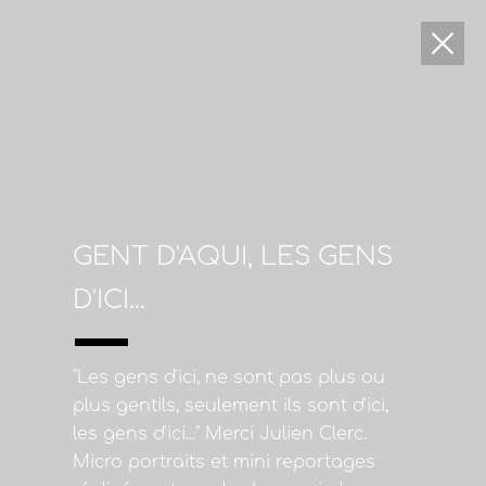
GENT D'AQUI, LES GENS
D'ICI...
"Les gens d'ici, ne sont pas plus ou
plus gentils, seulement ils sont d'ici,
les gens d'ici..." Merci Julien Clerc.
Micro portraits et mini reportages