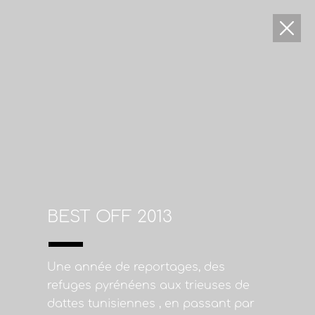
BEST OFF 2013
Une année de reportages, des
refuges pyrénéens aux trieuses de
dattes tunisiennes , en passant par