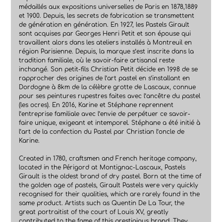
médaillés aux expositions universelles de Paris en 1878,1889
et 1900. Depuis, les secrets de fabrication se transmettent
de génération en génération. En 1927, les Pastels Girault
sont acquises par Georges Henri Petit et son épouse qui
travaillent alors dans les ateliers installés à Montreuil en
région Parisienne. Depuis, la marque s’est inscrite dans la
tradition familiale, où le savoir-faire artisanal reste
inchangé. Son petit-fils Christian Petit décide en 1998 de se
rapprocher des origines de l’art pastel en s’installant en
Dordogne à 8km de la célèbre grotte de Lascaux, connue
pour ses peintures rupestres faites avec l’ancêtre du pastel
(les ocres). En 2016, Karine et Stéphane reprennent
l’entreprise familiale avec l’envie de perpétuer ce savoir-
faire unique, exigeant et intemporel. Stéphane a été initié à
l’art de la confection du Pastel par Christian l’oncle de
Karine.
Created in 1780, craftsmen and French heritage company,
located in the Périgord at Montignac-Lascaux, Pastels
Girault is the oldest brand of dry pastel. Born at the time of
the golden age of pastels, Girault Pastels were very quickly
recognised for their qualities, which are rarely found in the
same product. Artists such as Quentin De La Tour, the
great portraitist of the court of Louis XV, greatly
contributed to the fame of this prestigious brand. They