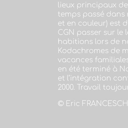
lieux principaux de
temps passé dans m
et en couleur) est 
CGN passer sur le l
habitions lors de no
Kodachromes de mon
vacances familiales
en été terminé à No
et l’intégration co
2000. Travail toujou
© Eric FRANCESCHI