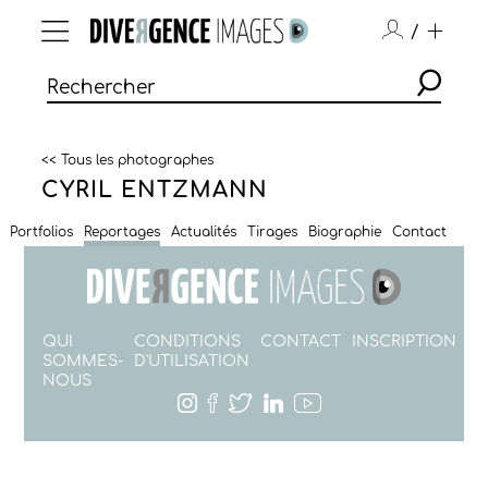
/
<< Tous les photographes
CYRIL ENTZMANN
Portfolios
Reportages
Actualités
Tirages
Biographie
Contact
QUI
CONDITIONS
CONTACT
INSCRIPTION
SOMMES-
D'UTILISATION
NOUS