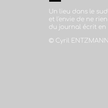
Un lieu dans le su
et l'envie de ne rie
du journal écrit en 
© Cyril ENTZMANN 