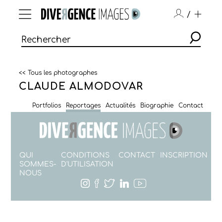
/
<< Tous les photographes
CLAUDE ALMODOVAR
Portfolios
Reportages
Actualités
Biographie
Contact
QUI
CONDITIONS
CONTACT
INSCRIPTION
SOMMES-
D'UTILISATION
NOUS