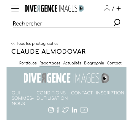
/
<< Tous les photographes
CLAUDE ALMODOVAR
Portfolios
Reportages
Actualités
Biographie
Contact
QUI
CONDITIONS
CONTACT
INSCRIPTION
SOMMES-
D'UTILISATION
NOUS