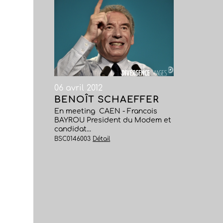
06 avril 2012
BENOÎT SCHAEFFER
En meeting  CAEN - Francois
BAYROU President du Modem et
candidat...
BSC0146003
Détail