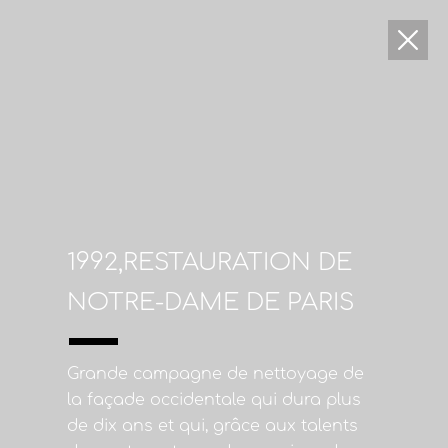
1992,RESTAURATION DE
NOTRE-DAME DE PARIS
Grande campagne de nettoyage de
la façade occidentale qui dura plus
de dix ans et qui, grâce aux talents