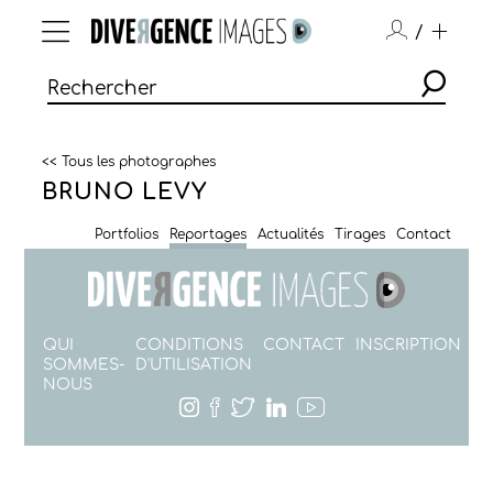
/
<< Tous les photographes
BRUNO LEVY
Portfolios
Reportages
Actualités
Tirages
Contact
QUI
CONDITIONS
CONTACT
INSCRIPTION
SOMMES-
D'UTILISATION
NOUS